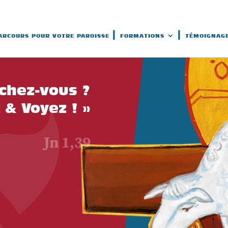
ARCOURS POUR VOTRE PAROISSE
FORMATIONS
TÉMOIGNAG
chez-vous ?
 & Voyez ! »
Jn 1,39