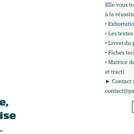
Elle vous t
à la réussi
• Exhortati
• Les texte
• Livret du 
• Fiches te
• Matrice d
et tract)
► Contact 
contact@pa
e,
ise